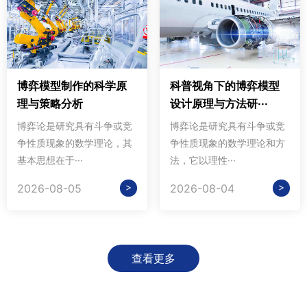
博弈模型制作的科学原
科普视角下的博弈模型
理与策略分析
设计原理与方法研···
博弈论是研究具有斗争或竞
博弈论是研究具有斗争或竞
争性质现象的数学理论，其
争性质现象的数学理论和方
基本思想在于···
法，它以理性···
>
>
2026-08-05
2026-08-04
查看更多