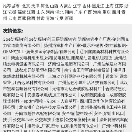
推荐城市:
北京
天津
河北
山西
内蒙古
辽宁
吉林
黑龙江
上海
江苏
浙
江
安徽
福建
江西
山东
河南
湖北
湖南
广东
广西
海南
重庆
四川
贵
州
云南
西藏
陕西
甘肃
青海
宁夏
新疆
友情链接:
3pe防腐钢管|pe防腐钢管|三层防腐钢管|防腐钢管生产厂家-沧州固克
力管道防腐有限公司
|
扬州浴室柜生产厂家-展示柜销售-数控裁板锯-
OEM代加工-扬州澳金家居制品有限公司
|
辽阳鑫鑫新材料科技有限公
司
|
柴油发电机组出租,出租发电机组,潍柴柴油发电机组租赁-扬州战
狼发电机设备有限公司
|
济南恒达雕塑有限公司
|
广州佳纳建材有限
公司
|
成都米开朗雕塑有限公司
|
南宁市王守军建材租赁部
|
洪泽县
鑫耀建材机械有限公司
|
上海动亦轩网络科技有限公司
|
远泉管_远泉
管业_江西远泉科技有限公司
|
广州蓝色小屋生活科技有限公司
|
武汉
市宏泰音响器材有限公司
|
无锡市明达合成胶粘材料厂
|
合肥特恩机
电有限公司
|
安徽春承电线加工有限公司
|
成都塑胶跑道 - 成都塑胶
球场材料 - epdm颗粒 - 硅pu - 人造草坪- 四川国奥华体体育设施有
限公司
|
北京洪广众伟科技发展有限公司
|
泉州曼斯特机电工程有限
公司
|
丹阳市越佳汽配有限公司|安全锤|塑料粒子|安全顶窗|出风口|
扶手|公交车吊环|公交车扶手连接|公交车座椅|天窗
|
温州乾智汽车配
件有限公司
|
排污泵_厂家,型号-山东排污管有限公司
|
广州中科材料
有限公司
|
昆山佳之美装饰工程有限公司
|
阜阳卡瓦依钢琴专卖店
|